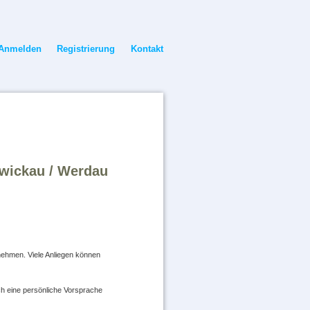
vigation
Anmelden
Registrierung
Kontakt
erspringen
wickau / Werdau
nehmen. Viele Anliegen können
ch eine persönliche Vorsprache