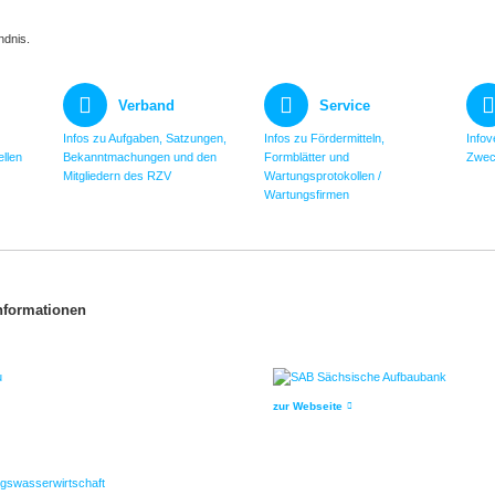
ndnis.
Verband
Service
Infos zu Aufgaben, Satzungen,
Infos zu Fördermitteln,
Infov
llen
Bekanntmachungen und den
Formblätter und
Zwec
Mitgliedern des RZV
Wartungsprotokollen /
Wartungsfirmen
Informationen
zur Webseite